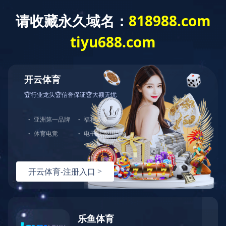
150 8598 8761
首页
关于我们
公司简介
企业文化
荣誉资质
产品中心
智能安防领域
信息发布系统
远程会议系统
LED显示屏
星空app官网网站登录入口
新闻资讯
公司新闻
行业新闻
通知公告
服务中心
服务理念
售后服务
解决方案
人才招聘
人才理念
招聘信息
星空app官网网站登录入口
联系方式
在线留言