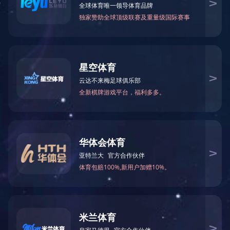
导航

首页
关于我们

公司简介
企业文化
荣誉资质
产品中心

智能安防领域
信息发布系统
远程会议系统
LED显示屏
星空app官网网站登录入口
新闻资讯

公司新闻
行业新闻
通知公告
服务中心

服务理念
售后服务
解决方案
人才招聘

人才理念
招聘信息
星空app官网网站登录入口

联系方式
在线留言